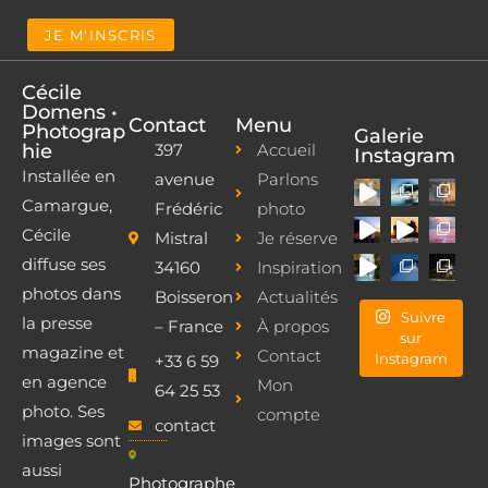
Cécile
Domens •
Contact
Menu
Photograp
Galerie
hie
397
Accueil
Instagram
Installée en
avenue
Parlons
Camargue,
Frédéric
photo
Cécile
Mistral
Je réserve
diffuse ses
34160
Inspiration
photos dans
Boisseron
Actualités
Suivre
la presse
– France
À propos
sur
magazine et
Contact
Instagram
+33 6 59
en agence
Mon
64 25 53
photo. Ses
compte
contact
images sont
aussi
Photographe