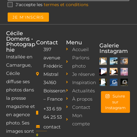
J'accepte les
termes et conditions
Cécile
Domens •
Contact
Menu
Photograp
Galerie
hie
397
Accueil
Instagram
Installée en
avenue
Parlons
Camargue,
Frédéric
photo
Cécile
Mistral
Je réserve
diffuse ses
34160
Inspiration
photos dans
Boisseron
Actualités
Suivre
la presse
– France
À propos
sur
magazine et
Contact
Instagram
+33 6 59
en agence
Mon
64 25 53
photo. Ses
compte
contact
images sont