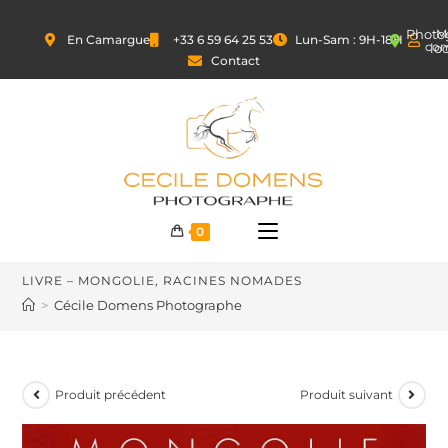
Inspiration
À propos
Contact
Photo
M
En Camargue
+33 6 59 64 25 53
Lun-Sam : 9H-18H
co
lo
Contact
0
LIVRE – MONGOLIE, RACINES NOMADES
>
Cécile Domens Photographe
Produit précédent
Produit suivant